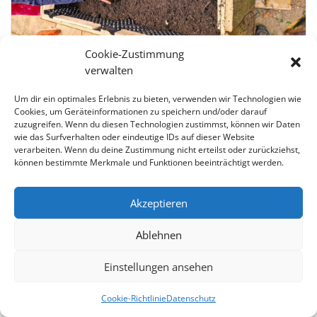
Saisonauftakt Urbane
Cookie-Zustimmung
verwalten
Permakultur
Um dir ein optimales Erlebnis zu bieten, verwenden wir Technologien wie
21.03.2026 @ 14:00 - 21.03.2026 @ 17:00
Cookies, um Geräteinformationen zu speichern und/oder darauf
zuzugreifen. Wenn du diesen Technologien zustimmst, können wir Daten
Liebenwalder Str. 33, 13347 Berlin
wie das Surfverhalten oder eindeutige IDs auf dieser Website
verarbeiten. Wenn du deine Zustimmung nicht erteilst oder zurückziehst,
Urbane Permakultur
Kostenlos
können bestimmte Merkmale und Funktionen beeinträchtigt werden.
Akzeptieren
Ablehnen
Datenschutz
Cookie-Richtlinie (EU)
Impressum
Einstellungen ansehen
(C) 2010-2026 Pulszeit e.V.
Cookie-Richtlinie
Datenschutz